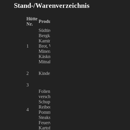
Stand-/Warenverzeichnis
Hütte
Firma/Name d
Produktprogramm
Nr.
Beschickers
Südtiroler Speck, Südtiroler
Bergkäse, Wildwürste,
Kaminwurzen, Hirschwürste,
1
Brot, Wein rot und weiß,
Familie Robert 
Mineralwasser, Speck- und
Käsknödel verpackt (nur zur
Mitnahme)
Schneiderbauer
2
Kinderkarussell
Elektrohandel
Ernst Schneider
3
Krippenhütte
Folienkartoffeln mit
verschiedenen Soßen und Dips,
Schupfnudeln, Bratkartoffeln,
Reibedatschi, Kartoffelecken,
4
Friedrich Ehrhar
Pommes, Spiralkartoffeln,
Steaksemmel,
Feuerwurstsemmel,
Kartoffelsuppe, Red Bull