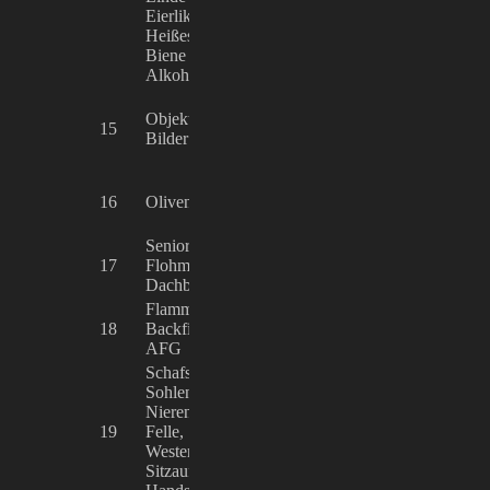
Eierlikör, Honigschnäpsle,
Heißes Wölkchen, Honiglikör,
Biene Maja für Kinder (ohne
Alkohol), Honigmilch
Theresa, Karel 
Objektschmuck, Skulpturen,
Magdalena Fron
15
Bilder
CARRÉ
Schmuckgalerie
Wissam Chamkh
16
Olivenholz-Produkte
STE WISSO
EXPORT
Seniorenhandarbeiten,
17
Flohmarkt – Feines von Omas
Petra Schönbuc
Dachboden
Flammlachs, Fish&Chips,
Marcell Pichler,
18
Backfisch, Calamari, Garnelen,
Agtsch & Pichl
AFG
Schafschurwollprodukte:
Sohlen, Pantoffel, Stiefel,Kissen,
Nierenwärmer, Baby-Lamm-
19
Felle, Schuhe, Decken.
Michael Liedere
Westen, Nackenrollen,
Sitzauflagen, Ballerinas,