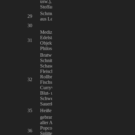
usw.), Karten, Papierarbeiten,
Stoffarbeiten
Schmuck, Mineralien, Schmuck
29
Rita Friedke
aus Leder und Bleikristall
30
Toilette
Medizinische Instrumente aus
Edelstahl, Retro-Emaille-
31
Thomas Pulte
Objekte und Blechschilder,
Philosophische Beratung
Bratwurst aller Art, Steak,
Schnitzel, Fleischpflanzerl,
Schaschlik, Kartoffelsalat,
Fleischspieße, Pommes Frites,
Jacqueline
Rollbraten, Schweinebraten,
32
Heppenheimer 
Fischsemmeln, Lachssemmeln,
Werner Merkl
Currywurst, Putenschnitzel,
Blut- und Leberwurst, Leberkäs,
Schweinshaxen, Fischfilet,
Sauerkraut
35
Heiße Maronen
Oswald Baumgä
gebrannte Mandeln und Nüsse
aller Art, Süßwaren, Magenbrot,
Popcorn, Schaumwaffeln,
36
Oswald Baumgä
Splitterbomben, Herzen,