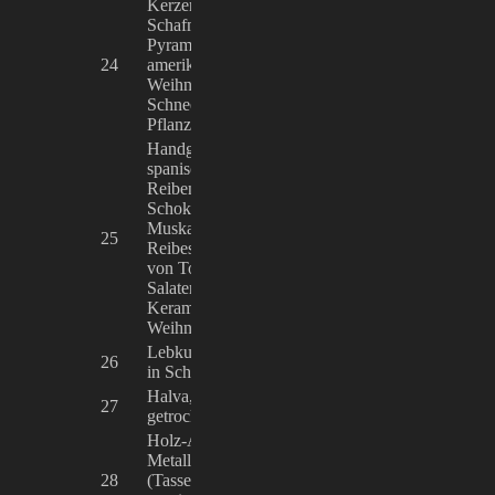
Kerzen, Windlichter, Engel,
Schafmilchseifen, Leuchtgläser,
Pyramiden, Karussells,
Berendine von
24
amerikanischer
Münster-Haas
Weihnachtsschmuck,
Schneekugeln, Specksteintiere,
Pflanzenölseifen, Lotosblüten
Handgefertigte, handbemalte
spanische Keramikreiben zum
Reiben von Ingwer, Nüssen,
Schokolade, Knoblauch,
Muskatnüssen u.v.m.,
25
Samira Hofmeis
Reibeschüsseln zum Herstellen
von Tomatensoßen, Zaziki,
Salaten etc., Handbemalte
Keramikfiguren und -stecker mit
Weihnachts- sowie Tiermotiven
Lebkuchen, Stollen, Lebkuchen
26
Jeffrey Zettl
in Schneeballenformat
Halva, Süßigkeiten aus Sesam,
Mohamad Kaskr
27
getrocknete Früchte
Sesame Land
Holz-Anhänger, Holz-Spielzeug,
Metall-Buchstützen, Keramik
Adolf-Mathes-H
28
(Tassen, Schalen, Teller, Köpfe
KMFV e.V.