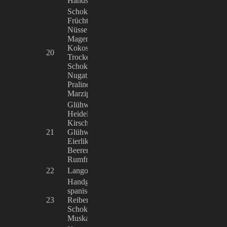
Handschuhe
Schoko-Früchte, glasierte
Früchte, gebrannte Mandeln und
Nüsse aus aller Welt,
Magenbrot, Marzipan- und
Belinda und Nor
Kokosspezialitäten,
20
Lange, Bertis
Trockenobstpralinen,
Schokoladenfab
Schokoladenspezialitäten,
Nugat, Marzipan,
Pralinenstangen, Kokosnüsse,
Marzipankartoffeln
Glühwein, Bratapfelglühwein,
Heidelbeerglühwein,
Kirschglühwein, Kinderpunsch,
Christine Küble
21
Glühwein mit Schuss,
Dräger, Andrea
Eierlikörpunsch, Obst- und
Michael Dräger
Beerenglühwein mit eingelegten
Rumfrüchten
22
Langos, nur deftig, nicht süß
Juliano Zettl
Handgefertigte, handbemalte
spanische Keramikreiben zum
23
Reiben von Ingwer, Nüssen,
Samira Hofmeis
Schokolade, Knoblauch,
Muskatnüssen u.v.m.