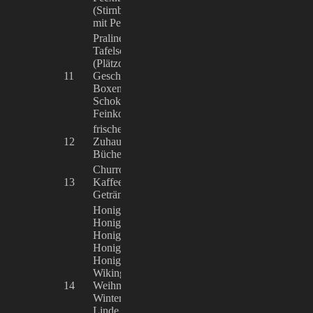
Dräger
(Stirnbänder, Tschapka, Mützen
mit Pelzbommel), Handschuhe
Pralinen lose und in Packungen,
Tafelschokoladen, Gebäck
(Plätzchen),
Thea Gamringer
11
Geschenkpackungen und -
Choconello
Boxen,
Schokoladenhohlfiguren,
Feinkost
frische Bio-Pilze, Pilzzucht-für-
Max Peter Mont
12
Zuhause-Kit, Vitalpilz-Extrakte,
Superfungi Gm
Bücher zum Thema Pilzzucht
Churros, heiße Schokolade,
13
Kaffee, Tee, keine alkoholischen
Alois Traber
Getränke
Honig aus aller Welt,
Honigseifen, Honigkerzen,
Honig-Gummibärchen,
Honigbonbons,
HonigkosmetikHonig-Met,
Wikingerblut (Met rot),
Valentina Dräge
14
Weihnachts-Met,Met-
Manuel Thalkof
Wintertraum Apfel-Zimt, Met
Linde und Waldhonig, Honig-