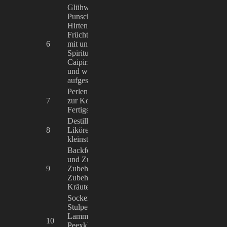
Glühwein mit und ohne Schuss,
Punsch (rot/weiß), Jagertee,
Hirtentrunk, Feuerzangenbowle,
Früchte- und Kinderpunsch, Tee
Annemarie, Luc
6
mit und ohne Rum, Grog,
Roxanne Franz,
Spirituosen, Sprizz, Hot
und Franz GbR
Caipirinha, Mixgetränke kalt
und warm, u.a. Hugo, Stollen
aufgeschnitten
Perlen, Schmuck und Zubehör
Perlkönig Gmb
7
zur Kombination und
Peter Goppelsrö
Fertigstellung am Stand
Destillate, Geiste, Brände,
Manuel Wild, 
8
Liköre, Abgabe von Proben in
Schwarzwaldbre
kleinsten Mengen
& Weingut Gm
Backformen/Plätzchenausstecher
und Zubehör, Duftöle und
9
Zubehör, Räucherwaren und
Daniel Kilian
Zubehör, Schafsmilchseife,
Kräuterkissen/Wärmekissen
Socken und Strümpfe aller Art,
Stulpen, Strumpfhosen,
Michael Dräger,
Lammfell-Babyschuhe,
10
Freizeittechnol
Peexklusive Trendmützen