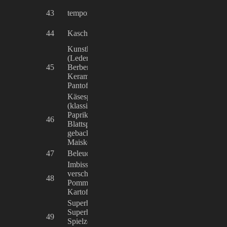
Künstlerhütte, 
43
temporäre Kunstausstellungen
e.V.
Bhat Khurshid,
44
Kaschmir-Produkte, Pappmaché
Gallerie du Cac
Kunsthandwerk aus Marokko
(Ledertaschen, Lampen,
45
Berberschmuck, Körbe, Spiegel,
Ahmed Merkl
Keramik wie Tagine, Schüsseln,
Pantoffeln, Gürtel), Traumfänger
Käsespätzle in vier Sorten
(klassisch, deftig mit Speck und
Paprika, mit Pesto und
46
Larissa Winter
Blattspinat, mit Sauerkraut),
gebackener Camembert,
Maiskolben
47
Beleuchtete Weihnachtssterne
Laura Jost
Imbiss: Suppen, Eintöpfe,
verschiedene Bratwürste,
48
Armin Baumgär
Pommes, Leberkäse,
Kartoffelsalat
Superhelden und
Superheldinnen: Als Geschirr,
Thomas Voglgs
49
Spielzeug und Bücher für alle
buch & töne G